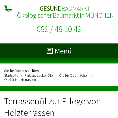
GESUND
BAUMARKT
Ökologischer Baumarkt in MÜNCHEN
089 / 48 10 49
Menü
Sie befinden sich hier:
Startseite
›
Farben, Lacke, Öle
›
Öle für Oberflächen
›
Öle für Holzterrassen
Terrassenöl zur Pflege von
Holzterrassen